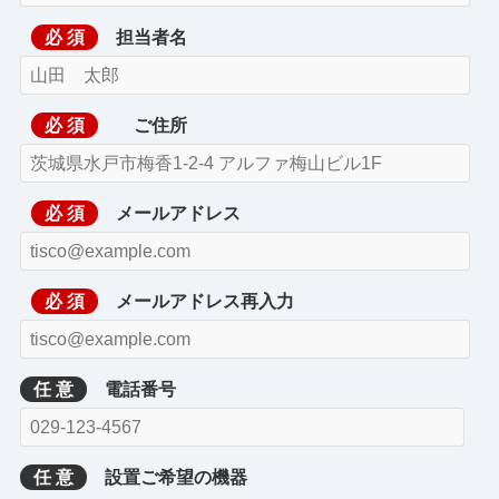
必 須
担当者名
必 須
ご住所
必 須
メールアドレス
必 須
メールアドレス再入力
任 意
電話番号
任 意
設置ご希望の機器